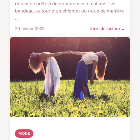
délicat se prête à de nombreuses créations : en
bandeau, autour d'un chignon ou noué de manière
...
20 février 2025
4 min de lecture →
MODE